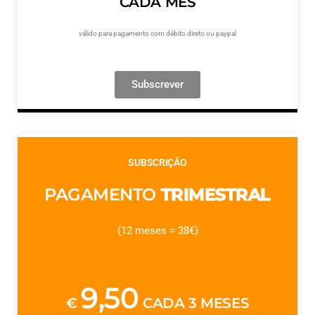
CADA MÊS
válido para pagamento com débito direto ou paypal
Subscrever
SUBSCRIÇÃO
PAGAMENTO
TRIMESTRAL
(12 meses = 38€)
9,50
€
CADA 3 MESES